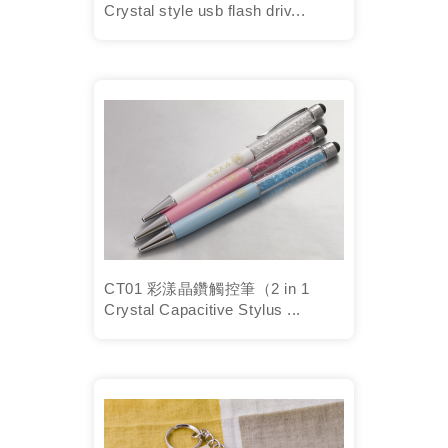
Crystal style usb flash driv...
CT01 彩漾晶鑽觸控筆（2 in 1
Crystal Capacitive Stylus ...