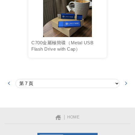
C700金屬極簡碟（Metal USB
Flash Drive with Cap）
│ HOME