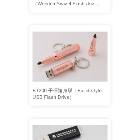
（Wooden Swivel Flash driv...
BT200 子彈隨身碟（Bullet style
USB Flash Drive）