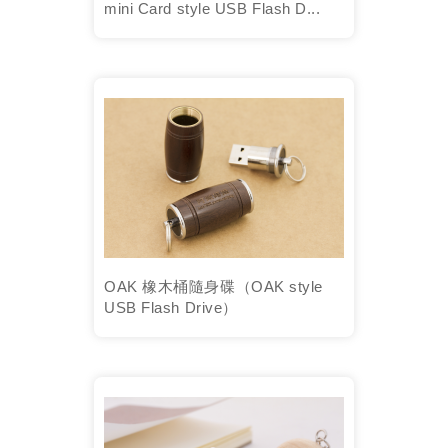
mini Card style USB Flash D...
OAK 橡木桶隨身碟（OAK style
USB Flash Drive）