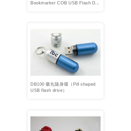
Bookmarker COB USB Flash D...
DB100 藥丸隨身碟（Pill shaped
USB flash drive）