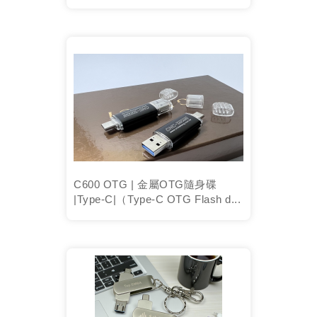
C600 OTG | 金屬OTG隨身碟
|Type-C|（Type-C OTG Flash d...