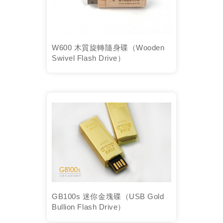
W600 木質旋轉隨身碟（Wooden
Swivel Flash Drive）
GB100s 迷你金塊碟（USB Gold
Bullion Flash Drive）