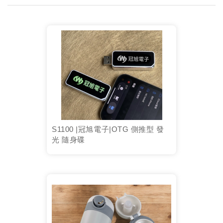
S1100 |冠旭電子|OTG 側推型 發
光 隨身碟