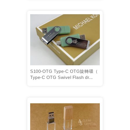
S100-OTG Type-C OTG旋轉碟（
Type-C OTG Swivel Flash dr...