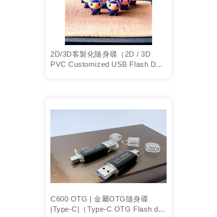
2D/3D客製化隨身碟（2D / 3D
PVC Customized USB Flash D...
C600 OTG | 金屬OTG隨身碟
|Type-C|（Type-C OTG Flash d...