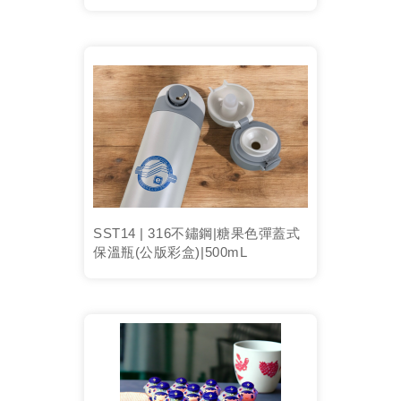
SST14 | 316不鏽鋼|糖果色彈蓋式
保溫瓶(公版彩盒)|500mL