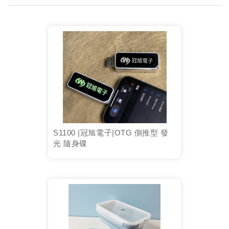
S1100 |冠旭電子|OTG 側推型 發
光 隨身碟