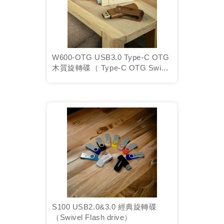
W600-OTG USB3.0 Type-C OTG
木質旋轉碟（ Type-C OTG Swi...
S100 USB2.0&3.0 經典旋轉碟
（Swivel Flash drive）