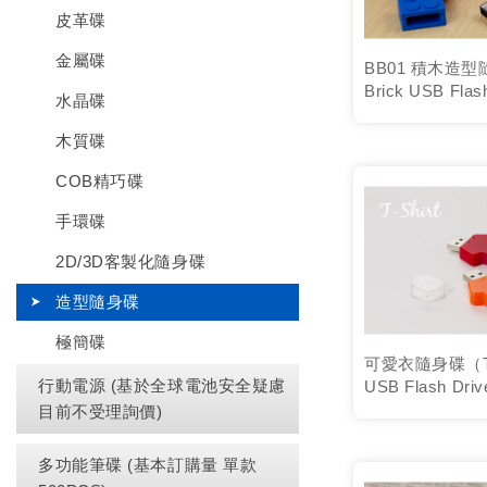
皮革碟
金屬碟
BB01 積木造型
Brick USB Flas
水晶碟
木質碟
COB精巧碟
手環碟
2D/3D客製化隨身碟
造型隨身碟
極簡碟
可愛衣隨身碟（T-Sh
行動電源 (基於全球電池安全疑慮
USB Flash Dri
目前不受理詢價)
多功能筆碟 (基本訂購量 單款