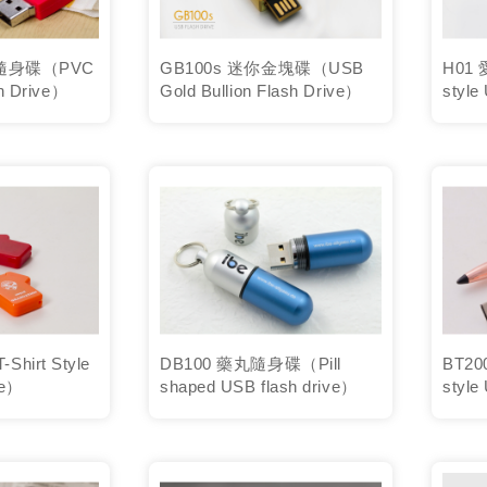
隨身碟（PVC
GB100s 迷你金塊碟（USB
H01
h Drive）
Gold Bullion Flash Drive）
style
irt Style
DB100 藥丸隨身碟（Pill
BT20
ve）
shaped USB flash drive）
style