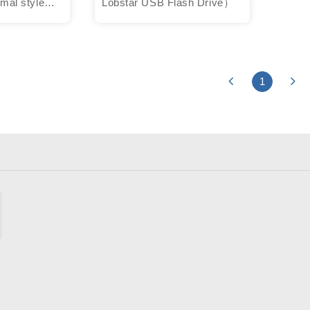
al style
Lobstar USB Flash Drive）
1