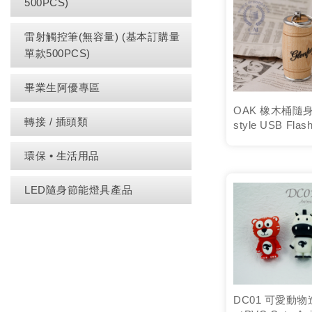
500PCS)
雷射觸控筆(無容量) (基本訂購量
單款500PCS)
畢業生阿優專區
OAK 橡木桶隨
轉接 / 插頭類
style USB Flas
環保 • 生活用品
LED隨身節能燈具產品
DC01 可愛動