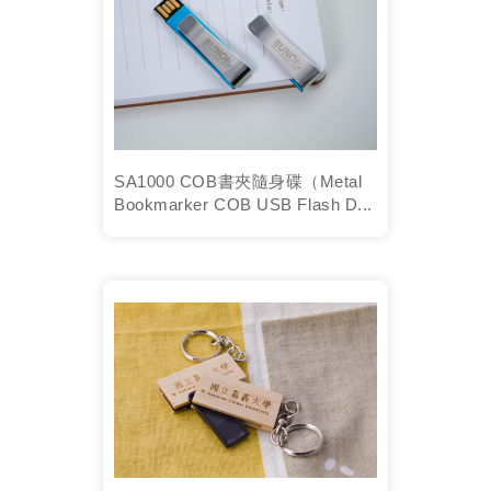
SA1000 COB書夾隨身碟（Metal
Bookmarker COB USB Flash D...