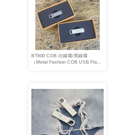
BT800 COB 白鎳碟/黑鎳碟
（Metal Fashion COB USB Flash
D...