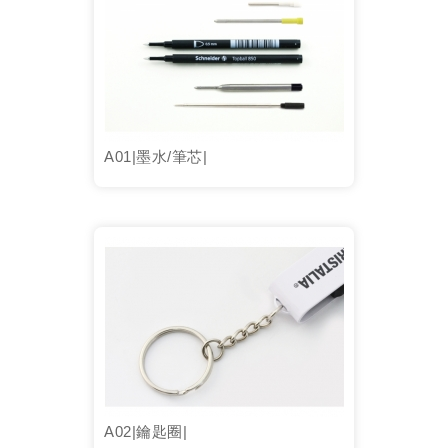
A01|墨水/筆芯|
A02|鑰匙圈|