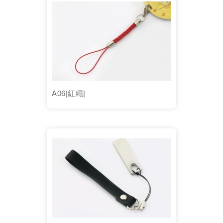
A06|紅繩|