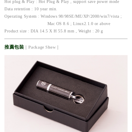
Hot plug & Play : Hot Plug & Play , support save power mode
Data retention : 10 year min.
Operating System : Windows 98/98SE/ME/XP/2000/win7/vista ;
Mac OS 8.6 ; Linux2.1.0 or above
Product size : DIA 14.5 X H 55.8 mm , Weight : 20 g
推薦包裝
｜Package Show｜