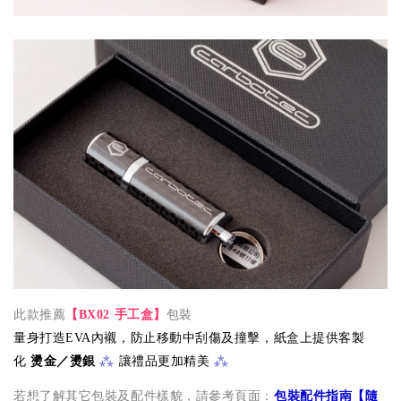
此款推薦
【
BX02 手工盒
】
包裝
量身打造EVA內襯，
防止移動中刮傷及撞擊，紙盒上提供客製
⁂
⁂
化
燙金／燙銀
讓禮品更加精美
若想了解其它包裝及配件樣貌，請參考頁面：
包裝配件指南【
隨