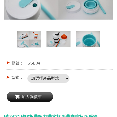
標號：
SSB04
型式：
加入詢價車
|森24°C|
矽膠折疊杯 摺疊水杯
折疊咖啡杯|附吸管