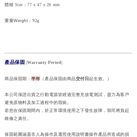
體積 Size：77 x 47 x 26 mm
Weight
重量
：92
g
產品保固
|Warranty Period|
商品保固期：
半年
（產品保固由商品
交付日
起生效。）
本公司保證出貨之行動電源皆經過完整充放電測試，盡力為客戶
避免原物料及加工過程中的瑕疵。
若您在保固期間內，於正常環境使用之下發生故障，我司將負起
維修之責任。
保固範圍涵蓋非人為操作及遵照使用說明書操作產品所造成的損