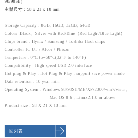
98/98SE)
主體尺寸：58 x 21 x 10 mm
Storage Capacity : 8GB; 16GB; 32GB; 64GB
Colors :Black、Silver with Red/Blue（Red Light/
Blue Light
）
Chips brand : Hynix / Samsung / Toshiba flash chips
Controller IC UT / Alcor / Phison
Temperture : 0°C to+60°C(32°F to 140°F)
Compatibility : High speed USB 2.0 interface
Hot plug & Play : Hot Plug & Play , support save power mode
Data retention : 10 year min.
Operating System : Windows 98/98SE/ME/XP/2000/win7/vista ;
Mac OS 8.6 ; Linux2.1.0 or above
Product size : 58 X 21 X 10 mm
回列表