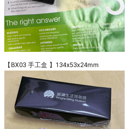
【BX03 手工盒
】134x53
x
24mm