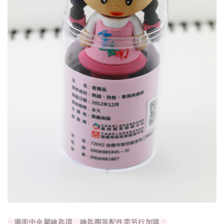
::
圖面中
金屬鑰匙環、鑰匙圈等配件需另行加購 ::