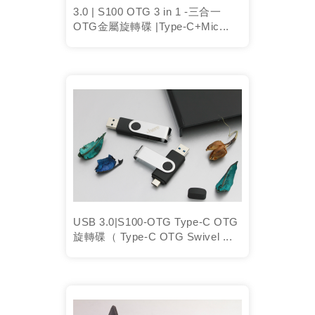
3.0 | S100 OTG 3 in 1 -三合一
OTG金屬旋轉碟 |Type-C+Mic...
USB 3.0|S100-OTG Type-C OTG
旋轉碟（ Type-C OTG Swivel ...